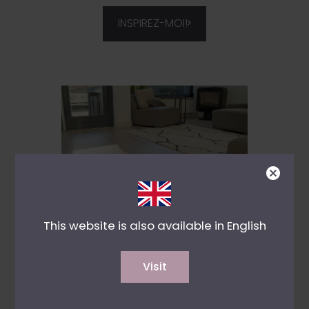
INSPIREZ-MOI!
This website is also available in English
Extra large
Stratifié
Stratifié Robuste
Visit
Chêne clair