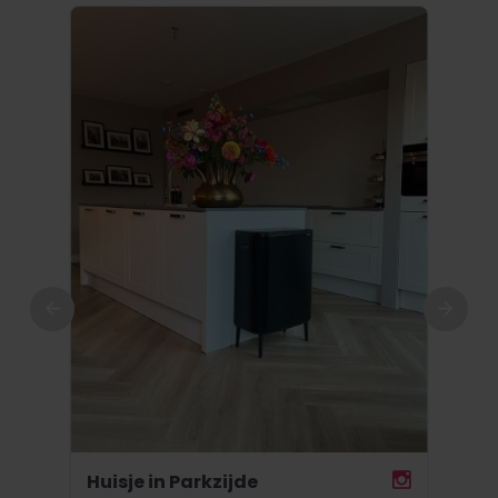
re
le
Huisje in Parkzijde
Huis