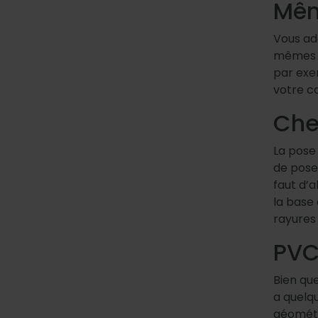
Mêm
Vous ado
mêmes c
par exe
votre c
Che
La pose
de pose 
faut d’a
la base 
rayures 
PVC
Bien que
a quelq
géométr