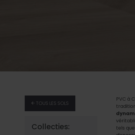
PVC à C
TOUS LES SOLS
traditio
dynam
véritabl
Collecties:
tels que