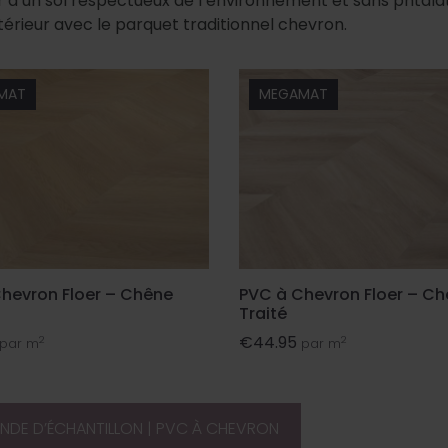
r d’un sol respectueux de l’environnement et sans phtalat
térieur avec le parquet traditionnel chevron.
MAT
MEGAMAT
hevron Floer – Chêne
PVC à Chevron Floer – C
Traité
€
44.95
2
2
par m
par m
NDE D’ÉCHANTILLON | PVC À CHEVRON