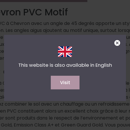
vron PVC Motif
PVC à Chevron avec un angle de 45 degrés apporte un styl
n. Les angles aigus ajoutent au motif unique, surtout lorsq
 à un sol Chevron à 60 degrés. Le PVC à Chevron crée un
ux lames coupées en diagonale à un angle de 45 degrés. A
 ce motif donne une impression de mouvement continu gr
n V continues et régulières.
This website is also available in English
 Chevron
Visit
 Chevron moderne est idéal pour les salons, les salles de 
 d’enfants, etc. Les sols en PVC sont 100 % résistants à l’
alement parfaitement adaptés aux cuisines et aux salles 
z combiner le sol avec un chauffage ou un refroidissemen
 en PVC constituent alors un excellent choix grâce à leur
r sont produits dans le respect de l’environnement et por
s Gold, Emission Class A+ et Green Guard Gold. Vous pouve