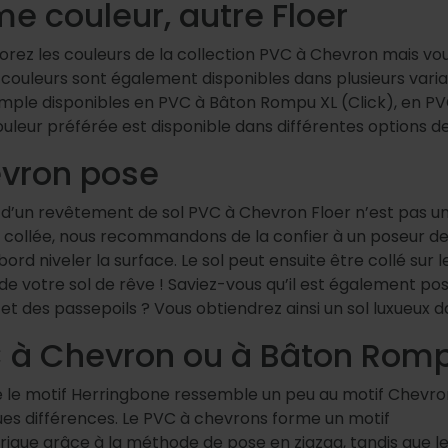
e couleur, autre Floer
rez les couleurs de la collection PVC à Chevron mais vous
ouleurs sont également disponibles dans plusieurs varia
mple disponibles en PVC à Bâton Rompu XL (Click), en PVC 
ouleur préférée est disponible dans différentes options d
vron pose
 d’un revêtement de sol PVC à Chevron Floer n’est pas un
collée, nous recommandons de la confier à un poseur de s
bord niveler la surface. Le sol peut ensuite être collé sur
de votre sol de rêve ! Saviez-vous qu’il est également p
et des passepoils ? Vous obtiendrez ainsi un sol luxueux 
 à Chevron ou à Bâton Rom
 le motif Herringbone ressemble un peu au motif Chevron,
ues différences. Le PVC à chevrons forme un motif
ique grâce à la méthode de pose en zigzag, tandis que le