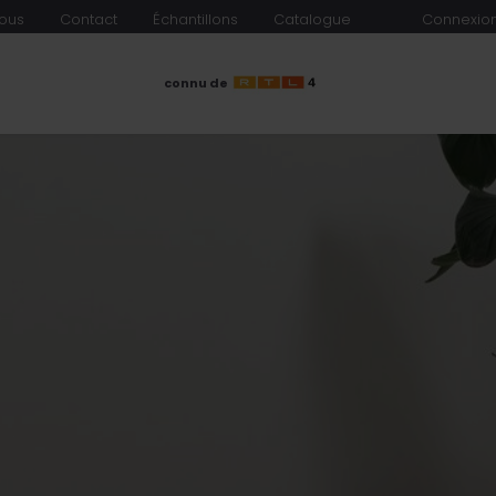
ous
Contact
Échantillons
Catalogue
Connexion
connu de