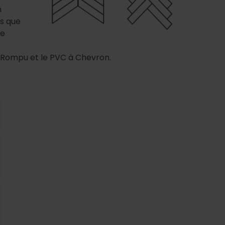
n
s que
le
n Rompu et le PVC à Chevron.