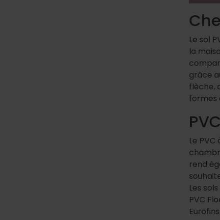
Che
Le sol 
la maiso
compare
grâce a
flèche,
formes e
PVC
Le PVC à
chambres
rend ég
souhaite
Les sols
PVC Floe
Eurofin