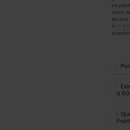
en point
outre, 
les sols
P
VC à B
standar
Pui
Exi
à 60
Que
Poin