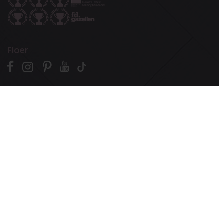
Floer
Suivez Floer en ligne!
Pour les promotions, l’inspiration et les articles sur le
parquet, le stratifié, le PVC et plus encore.
Contact
Téléphone: +31 (0)502 – 111 891
Email:
info@floer.eu
Visiter
le Centre d’Expérience?