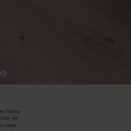
de
les bases
lair, de
 un beau