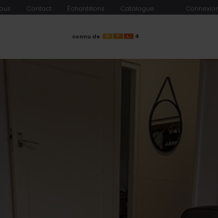
ous
Contact
Échantillons
Catalogue
Connexion
connu de