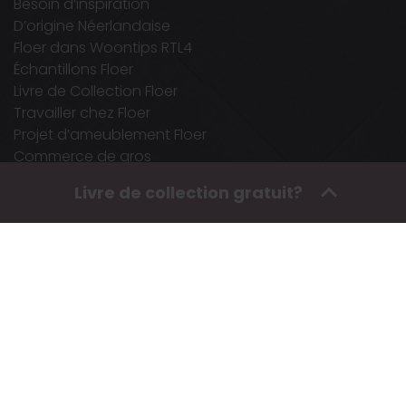
Besoin d’inspiration
D’origine Néerlandaise
Floer dans Woontips RTL4
Échantillons Floer
Livre de Collection Floer
Travailler chez Floer
Projet d’ameublement Floer
Commerce de gros
Login Revendeur
Livre de collection gratuit?
FloerTube