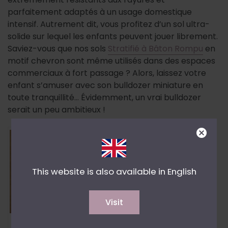
parfaitement adaptés à un usage domestique
intensif. Autrement dit, vous profitez d’un sol ultra-
solide sur lequel les enfants peuvent jouer librement.
Saviez-vous que nos sols
Stratifié à Bâton Rompu
en
motif chevron sont même utilisés dans des espaces
commerciaux à fort passage ? Alors, laissez votre
enfant s’amuser avec son bulldozer miniature en
toute tranquillité… Évidemment, un vrai bulldozer
serait un peu ambitieux !
Sols
This website is also available in English
Visit
Floer Hybride Hout – Puur Eiken