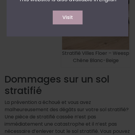
Visit
Stratifié Villes Floer – Weesp
Chêne Blanc-Beige
Dommages sur un sol
stratifié
La prévention a échoué et vous avez
malheureusement des dégâts sur votre sol stratifié?
Une pièce de stratifié cassée n’est pas
immédiatement une catastrophe et il n’est pas
nécessaire d’enlever tout le sol stratifié. Vous pouvez