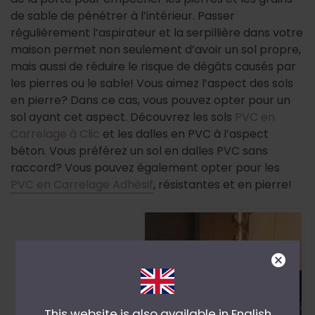
de sable de pénétrer à l’intérieur. Passer
régulièrement l’aspirateur et la serpillière dans votre
maison permet non seulement d’avoir un sol propre,
mais aussi de réduire le risque de dégâts causés par
les pierres ou le sable! Vous aimez l’aspect des sols
en pierre? Dans ce cas, vous pouvez opter pour un
sol ayant cet aspect. Découvrez les sols
PVC en
Carrelage à Clic
et les dalles en PVC à l’aspect
béton. Vous préférez un sol en dalles PVC sans
raccord? Vous pouvez également opter pour les
PVC en Carrelage Adhésif
, résistantes et en pierre!
This website is also available in English