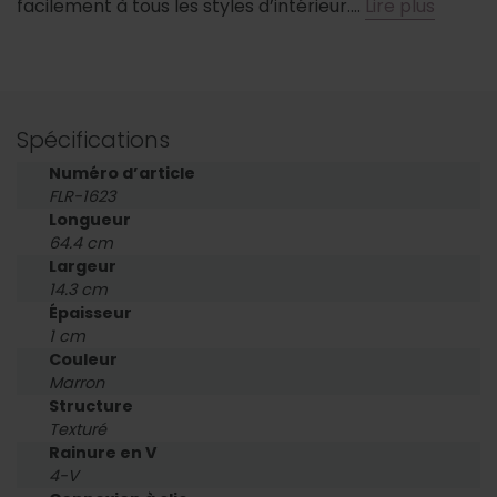
facilement à tous les styles d’intérieur….
Lire plus
Spécifications
Numéro d’article
FLR-1623
Longueur
64.4 cm
Largeur
14.3 cm
Épaisseur
1 cm
Couleur
Marron
Structure
Texturé
Rainure en V
4-V