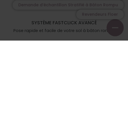
Demande d’échantillon Stratifié à Bâton Rompu
Revendeurs Floer
SYSTÈME FASTCLICK AVANCÉ
Pose rapide et facile de votre sol à bâton rompu
D’ORIGINE FRANÇAISE
Garantie fabricant de 35 ans
CLASSE D’USURE AC6
Adapté à un usage commercial intensif