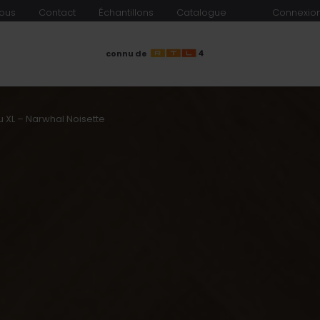
ous
Contact
Échantillons
Catalogue
Connexion
connu de
 XL – Narwhal Noisette