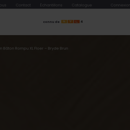
ous
Contact
Échantillons
Catalogue
Connexion
connu de
en Bâton Rompu XL Floer – Bryde Brun