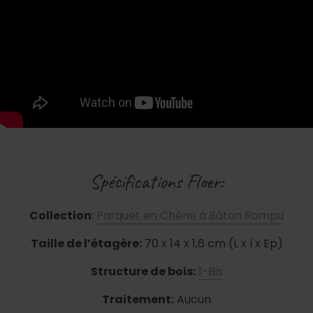
Spécifications Floer:
Collection
:
Parquet en Chêne à Bâton Rompu
Taille de l’étagère:
70 x 14 x 1,6 cm (L x l x Ep)
Structure de bois:
1-Bis
Traitement:
Aucun