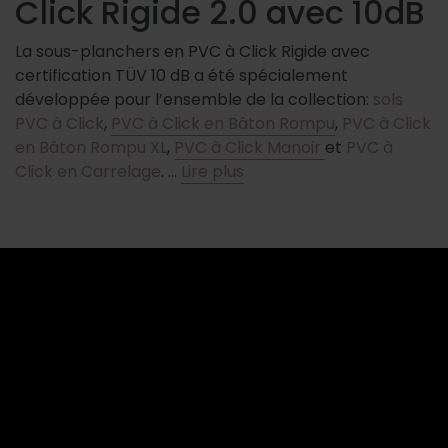
Click Rigide 2.0 avec 10dB
La sous-planchers en PVC à Click Rigide avec
certification TÜV 10 dB a été spécialement
développée pour l’ensemble de la collection:
sols
PVC à Click
,
PVC à Click en Bâton Rompu
,
PVC à Click
en Bâton Rompu XL
,
PVC à Click Manoir
et
PVC à
Click en Carrelage
. …
Lire plus